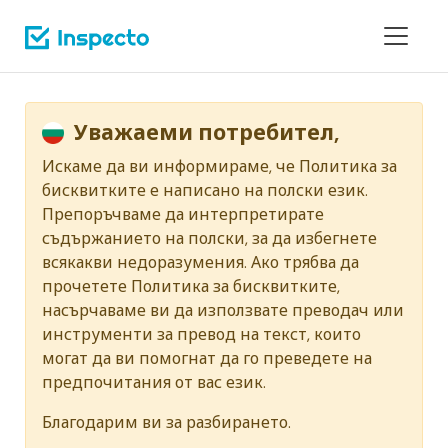
Уважаеми потребител,
Искаме да ви информираме, че Политика за
бисквитките е написано на полски език.
Препоръчваме да интерпретирате
съдържанието на полски, за да избегнете
всякакви недоразумения. Ако трябва да
прочетете Политика за бисквитките,
насърчаваме ви да използвате преводач или
инструменти за превод на текст, които
могат да ви помогнат да го преведете на
предпочитания от вас език.
Благодарим ви за разбирането.