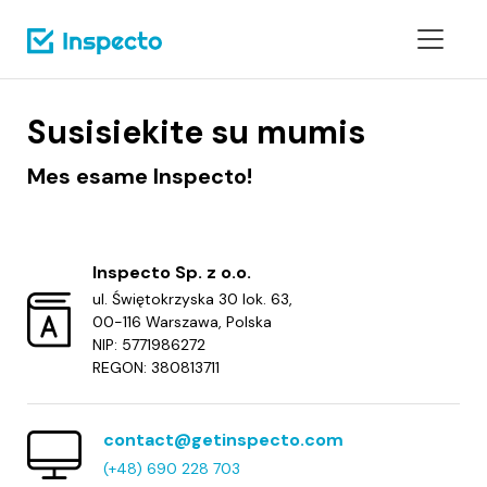
Susisiekite su mumis
Mes esame Inspecto!
Inspecto Sp. z o.o.
ul. Świętokrzyska 30 lok. 63
,
00-116 Warszawa
, Polska
NIP:
5771986272
REGON:
380813711
contact@getinspecto.com
(+48) 690 228 703