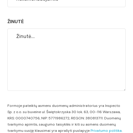
ŽINUTĖ
Formoje pateiktų asmens duomenų administratorius yra Inspecto
Sp. z o.o. su buveine ul. Świętokrzyska 30 lok. 63, 00-116 Warszawa,
KRS: 0000740756, NIP: 5771986272, REGON: 380813711. Duomenų
tvarkymo apimtis, saugumo taisyklės ir kiti su asmens duomenų
tvarkymu susiję klausimai yra aprašyti puslapyje
Privatumo politika
.